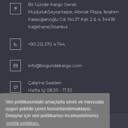
Bir Günde Kargo Genel
MüdürlükSeyrantepe, Altınok Plaza, İbrahim
Karaoğlanoğlu Cd. No:37 Kat: 2 & 4, 34418
Kağıthane/İstanbul
+90 212 270 4 744
info@birgundekargo.com
Çalışma Saatleri
Hafta İçi 08:30 - 17:30
Veri politikasındaki amaçlarla sınırlı ve mevzuata
uygun şekilde çerez konumlandırmaktayız.
Detaylar için veri politikamızı inceleyebilirsiniz.
gizlilik politikası.
Copyright 2022. Tüm Hakları Saklıdır.