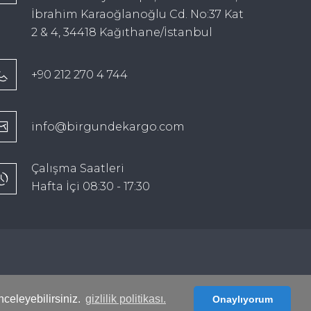
İbrahim Karaoğlanoğlu Cd. No:37 Kat:
2 & 4, 34418 Kağıthane/İstanbul
+90 212 270 4 744
info@birgundekargo.com
Çalışma Saatleri
Hafta İçi 08:30 - 17:30
nceleyebilirsiniz.
gizlilik politikası.
Onaylıyorum