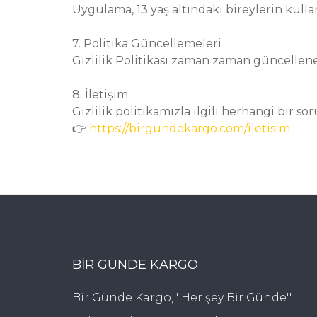
Uygulama, 13 yaş altındaki bireylerin kul
7. Politika Güncellemeleri
Gizlilik Politikası zaman zaman güncellen
8. İletişim
Gizlilik politikamızla ilgili herhangi bir s
👉
https://birgundekargo.com/iletisim
BIR GÜNDE KARGO
Bir Günde Kargo, ''Her şey Bir Günde''