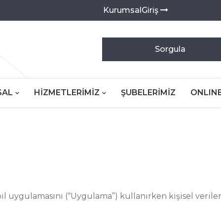
KurumsalGiriş
Sorgula
SAL
HIZMETLERIMIZ
ŞUBELERIMIZ
ONLINE
il uygulamasını (“Uygulama”) kullanırken kişisel verileri