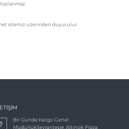
 toplanmaz.
rnet sitemiz üzerinden duyurulur.
LETIŞIM
Bir Günde Kargo Genel
MüdürlükSeyrantepe, Altınok Plaza,