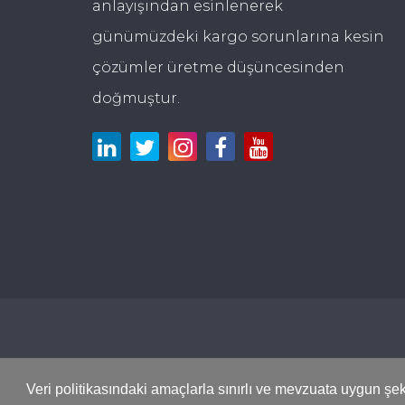
anlayışından esinlenerek
günümüzdeki kargo sorunlarına kesin
çözümler üretme düşüncesinden
doğmuştur.
Veri politikasındaki amaçlarla sınırlı ve mevzuata uygun şek