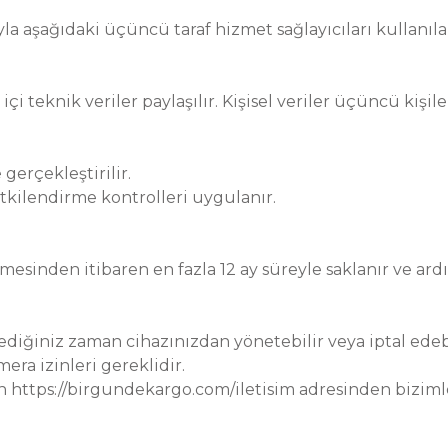
a aşağıdaki üçüncü taraf hizmet sağlayıcıları kullanılab
 teknik veriler paylaşılır. Kişisel veriler üçüncü kişile
gerçekleştirilir.
kilendirme kontrolleri uygulanır.
ermesinden itibaren en fazla 12 ay süreyle saklanır ve ard
diğiniz zaman cihazınızdan yönetebilir veya iptal edebi
ra izinleri gereklidir.
n https://birgundekargo.com/iletisim adresinden bizimle