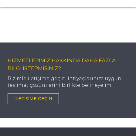
HİZMETLERİMİZ HAKKINDA DAHA FAZLA
BİLGİ İSTERMİSİNİZ?
Bizimle iletişime geçin. İhtiyaçlarınıza uygun
teslimat çözümlerini birlikte belirleyelim.
İLETIŞIME GEÇIN