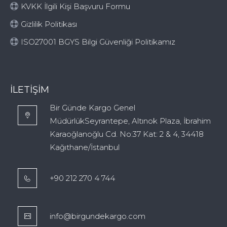
KVKK İlgili Kişi Başvuru Formu
Gizlilik Politikası
ISO27001 BGYS Bilgi Güvenliği Politikamız
İLETIŞIM
Bir Günde Kargo Genel
MüdürlükSeyrantepe, Altınok Plaza, İbrahim
Karaoğlanoğlu Cd. No:37 Kat: 2 & 4, 34418
Kağıthane/İstanbul
+90 212 270 4 744
info@birgundekargo.com