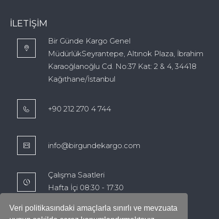
İLETIŞIM
Bir Günde Kargo Genel
MüdürlükSeyrantepe, Altınok Plaza, İbrahim
Karaoğlanoğlu Cd. No:37 Kat: 2 & 4, 34418
Kağıthane/İstanbul
+90 212 270 4 744
info@birgundekargo.com
Çalışma Saatleri
Hafta İçi 08:30 - 17:30
Veri politikasındaki amaçlarla sınırlı ve mevzuata